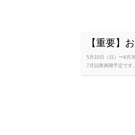
ハート＊フールのオンラインショップ
【重要】
5月10日（日）〜6月3
7月以降再開予定です
メ
CATEGORIES
ヘナパウダー
メヘンディ関連資材
本
タトゥーシール
PRIYA 3Dボディジュエル