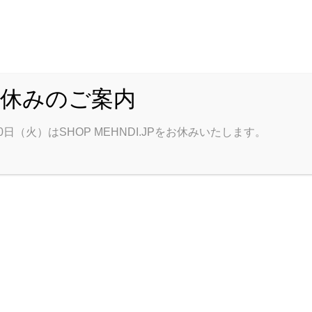
お休みのご案内
0日（火）はSHOP MEHNDI.JPをお休みいたします。
トップ
商品一覧
ハート＊フールについて
。
ヘンディ関連資材