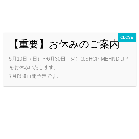
CLOSE
【重要】お休みのご案内
0
カートを見る
合計:
0円
トップ
商品一覧
ハート＊フールについて
お問い合わせ
5月10日（日）〜6月30日（火）はSHOP MEHNDI.JP
会員ログイン
をお休みいたします。
7月以降再開予定です。
スマホケース