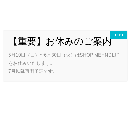
CLOSE
【重要】お休みのご案内
0
カートを見る
合計:
0円
トップ
商品一覧
ハート＊フールについて
お問い合わせ
5月10日（日）〜6月30日（火）はSHOP MEHNDI.JP
会員ログイン
をお休みいたします。
7月以降再開予定です。
タトゥーシール