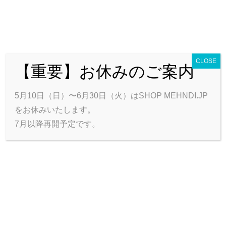
CLOSE
【重要】お休みのご案内
0
カートを見る
合計:
0円
トップ
商品一覧
ハート＊フールについて
お問い合わせ
5月10日（日）〜6月30日（火）はSHOP MEHNDI.JP
会員ログイン
をお休みいたします。
7月以降再開予定です。
Author Archive