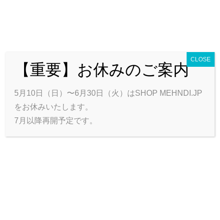
CLOSE
【重要】お休みのご案内
0
カートを見る
合計:
0円
トップ
商品一覧
ハート＊フールについて
お問い合わせ
5月10日（日）〜6月30日（火）はSHOP MEHNDI.JP
会員ログイン
をお休みいたします。
7月以降再開予定です。
メヘンディ デザイン帖
只今メンテナンス中です。
しばらくお待ちください。
CATEGORIES