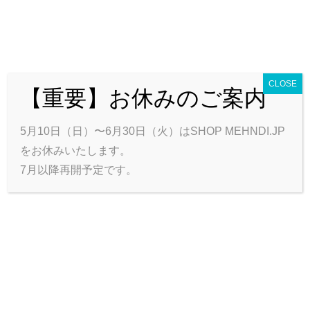
CLOSE
【重要】お休みのご案内
0
カートを見る
合計:
0円
トップ
商品一覧
ハート＊フールについて
お問い合わせ
5月10日（日）〜6月30日（火）はSHOP MEHNDI.JP
会員ログイン
をお休みいたします。
7月以降再開予定です。
スマホケース ラインストーンVer.《ロータス／ブルー×グリー
ン》
只今メンテナンス中です。
しばらくお待ちください。